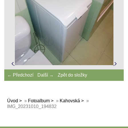
← Předchozí
Další →
Zpět do složky
Úvod
»
Fotoalbum
»
Kahovská
»
IMG_20231010_194832