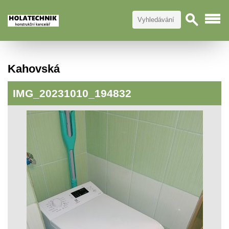
Kahovská
IMG_20231010_194832